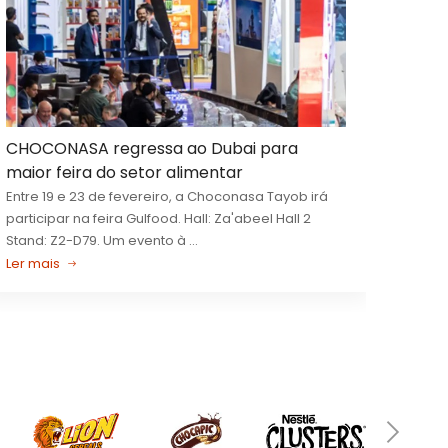
ADICIONAR
ADICIONAR
ADICIONAR
ADICIONAR
A
CHOCONASA regressa ao Dubai para
maior feira do setor alimentar
Entre 19 e 23 de fevereiro, a Choconasa Tayob irá
participar na feira Gulfood. Hall: Za'abeel Hall 2
Stand: Z2-D79. Um evento à ...
Ler mais