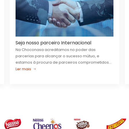
ADICIONAR
ADICIONAR
ADICIONAR
ADICIONAR
Seja nosso parceiro Internacional
Na Choconasa acreditamos no poder das
parcerias para alcançar o sucesso mútuo, e
estamos à procura de parceiros comprometidos
que ...
Ler mais