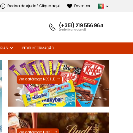
Precisa de Ajuda? Clique aqui
Favoritos
(+351) 219 556 964
(rede fixa nacional)
RIAS
PEDIR INFORMAÇÃO
Ver catálogo NESTLÉ
Ver catálogo LINDT