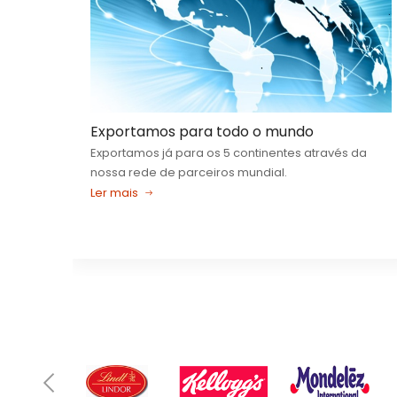
R
R
ADICIONAR
ADICIONAR
ADICIONAR
Exportamos para todo o mundo
Exportamos já para os 5 continentes através da
nossa rede de parceiros mundial.
Ler mais