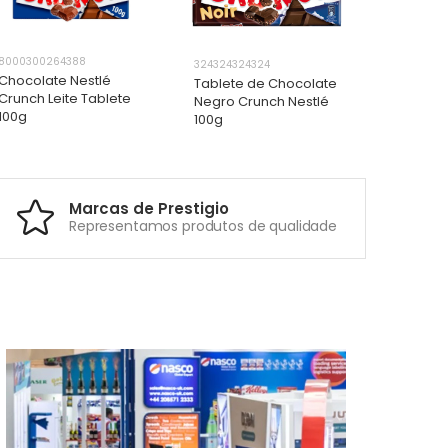
8000300264388
800030037
324324324324
Chocolate Nestlé
Tablete 
Tablete de Chocolate
Crunch Leite Tablete
Milkybar
Negro Crunch Nestlé
100g
Branco 
100g
ADICIONAR
ADICIONAR
ADICIONAR
ADICIONAR
ADI
A
Marcas de Prestigio
Representamos produtos de qualidade