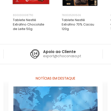
8000300087710
7613035310506
Tablete Nestlé
Tablete Nestlé
Extrafino Chocolate
Extrafino 70% Cacau
de Leite 50g
120g
ADICIONAR
ADICIONAR
ADICIONAR
ADICIONAR
Apoio ao Cliente
export@choconasa.pt
NOTÍCIAS EM DESTAQUE