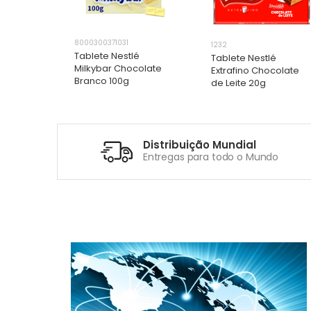
8000300371031
1232
Tablete Nestlé
hocolate
Tablete Nestlé
Milkybar Chocolate
 Nestlé
Extrafino Chocolate
Branco 100g
de Leite 20g
R
R
ADICIONAR
ADICIONAR
ADICIONAR
ADICIONAR
Distribuição Mundial
idade
Entregas para todo o Mundo