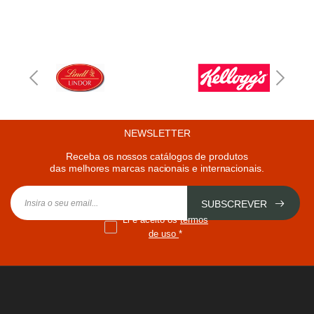
NEWSLETTER
Receba os nossos catálogos de produtos
das melhores marcas nacionais e internacionais.
SUBSCREVER
Li e aceito os
termos
de uso
*