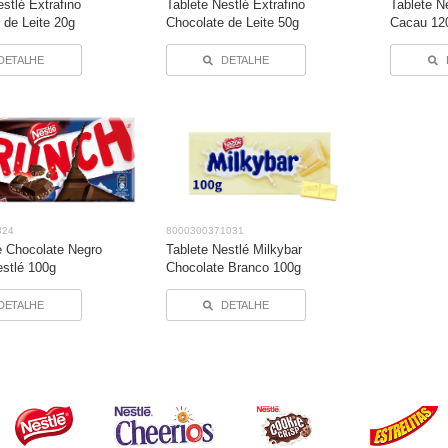
stlé Extrafino
Tablete Nestlé Extrafino
Tablete N
 de Leite 20g
Chocolate de Leite 50g
Cacau 12
DETALHE
DETALHE
324
8000300371031
e Chocolate Negro
Tablete Nestlé Milkybar
stlé 100g
Chocolate Branco 100g
DETALHE
DETALHE