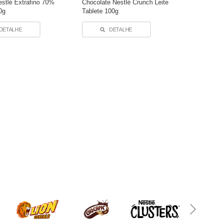
estlé Extrafino 70%
Chocolate Nestlé Crunch Leite
0g
Tablete 100g
DETALHE
DETALHE