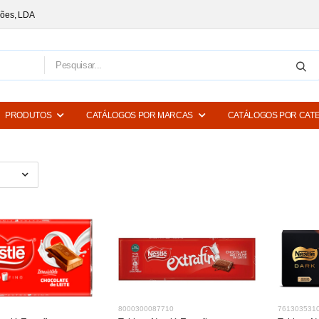
ções, LDA
PRODUTOS
CATÁLOGOS POR MARCAS
CATÁLOGOS POR CAT
8000300087710
761303531