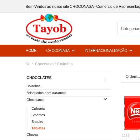
Bem-Vindos ao nosso site CHOCONASA - Comércio de Representa
HOME
CHOCONASA
INTERNACIONALIZAÇÃO
Chocolates \ Culinária
CHOCOLATES
Bolachas
Brinquedos com caramelo
Chocolates
Culinária
Smarties
Snacks
Tabletes
Chupas
1232