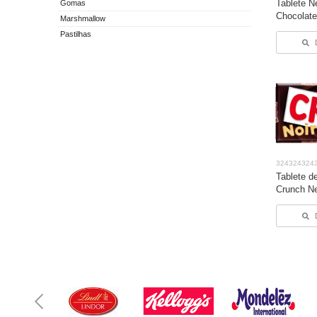
Tablete Ne
Gomas
Chocolate
Marshmallow
Pastilhas
324324324
Tablete d
Crunch Ne