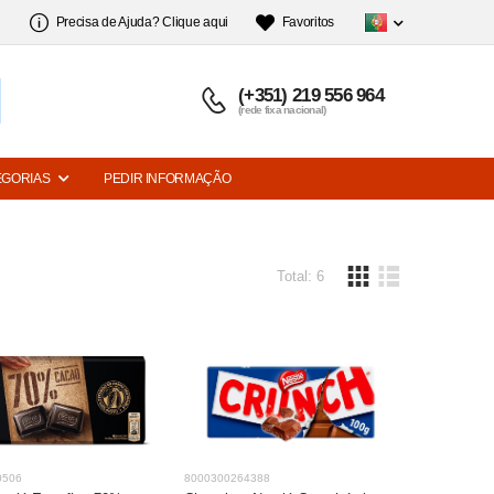
Precisa de Ajuda? Clique aqui
Favoritos
(+351) 219 556 964
(rede fixa nacional)
EGORIAS
PEDIR INFORMAÇÃO
Total: 6
0506
8000300264388